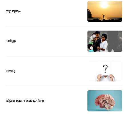
സ്വാതന്ത്ര്യം
ദാരിദ്ര്യം
സമസ്യ
വിശ്രമംവേണം തലച്ചോറിനും