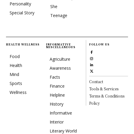
Personality
She
Special Story
Teenage
HEALTH WELLNESS
INFORMATIVE
FOLLOW US
MISCELLANEOUS
Food
Agriculture
Health
Awareness
Mind
Facts
Contact
Sports
Finance
Tools & Services
Wellness
Helpline
Terms & Conditions
Policy
History
Informative
Interior
Literary World