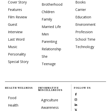
Cover Story
Books
Brotherhood
Features
Carrier
Children
Film Review
Education
Family
Guest
Environment
Married Life
Interview
Profession
Men
Last Word
School Time
Parenting
Music
Technology
Relationship
Personality
She
Special Story
Teenage
HEALTH WELLNESS
INFORMATIVE
FOLLOW US
MISCELLANEOUS
Food
Agriculture
Health
Awareness