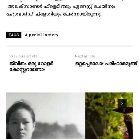
അലക്സാണ്ടർ ഫ്ളെമിങ്ങും ഏണസ്റ്റ് ചെയിനും
ഹോവാർഡ് ഫ്ളോറിയും ചേർന്നായിരുന്നു.
A penicillin story
TAGS
Previous article
Next article
ജീവിതം ഒരു റോളർ
ഒറ്റപ്പെടലോ? പരിഹാരമുണ്ട്
കോസ്റ്ററാണോ?